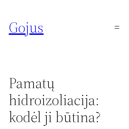
Eiti
prie
Gojus
turinio
Pamatų
hidroizoliacija:
kodėl ji būtina?