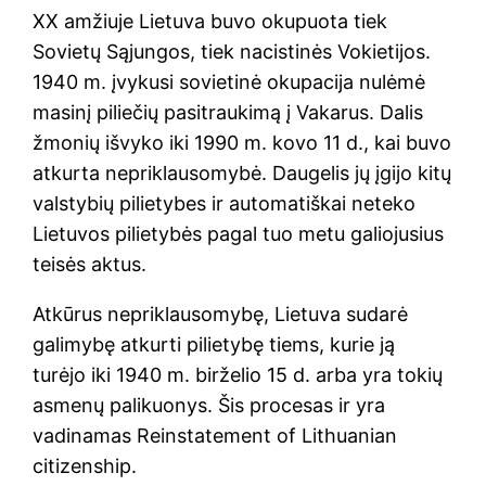
XX amžiuje Lietuva buvo okupuota tiek
Sovietų Sąjungos, tiek nacistinės Vokietijos.
1940 m. įvykusi sovietinė okupacija nulėmė
masinį piliečių pasitraukimą į Vakarus. Dalis
žmonių išvyko iki 1990 m. kovo 11 d., kai buvo
atkurta nepriklausomybė. Daugelis jų įgijo kitų
valstybių pilietybes ir automatiškai neteko
Lietuvos pilietybės pagal tuo metu galiojusius
teisės aktus.
Atkūrus nepriklausomybę, Lietuva sudarė
galimybę atkurti pilietybę tiems, kurie ją
turėjo iki 1940 m. birželio 15 d. arba yra tokių
asmenų palikuonys. Šis procesas ir yra
vadinamas Reinstatement of Lithuanian
citizenship.