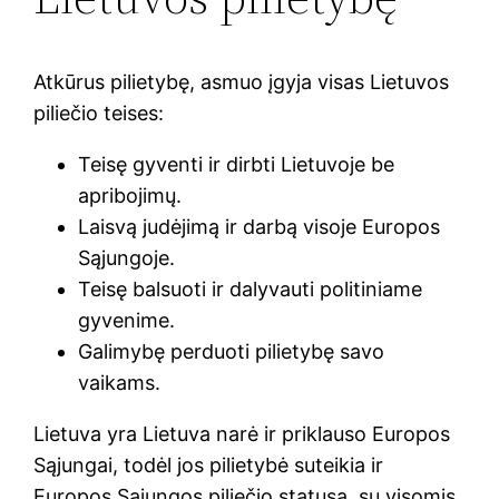
Atkūrus pilietybę, asmuo įgyja visas Lietuvos
piliečio teises:
Teisę gyventi ir dirbti Lietuvoje be
apribojimų.
Laisvą judėjimą ir darbą visoje Europos
Sąjungoje.
Teisę balsuoti ir dalyvauti politiniame
gyvenime.
Galimybę perduoti pilietybę savo
vaikams.
Lietuva yra Lietuva narė ir priklauso Europos
Sąjungai, todėl jos pilietybė suteikia ir
Europos Sąjungos piliečio statusą, su visomis