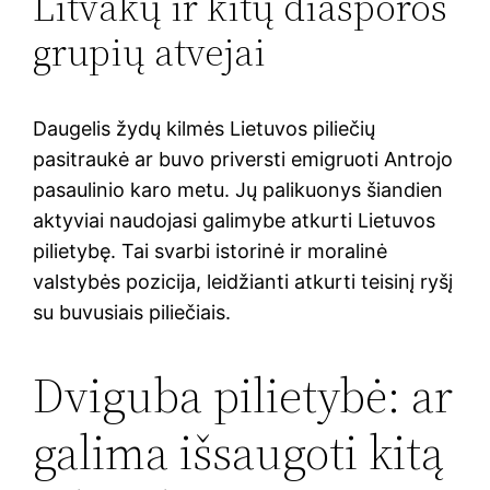
Litvakų ir kitų diasporos
grupių atvejai
Daugelis žydų kilmės Lietuvos piliečių
pasitraukė ar buvo priversti emigruoti Antrojo
pasaulinio karo metu. Jų palikuonys šiandien
aktyviai naudojasi galimybe atkurti Lietuvos
pilietybę. Tai svarbi istorinė ir moralinė
valstybės pozicija, leidžianti atkurti teisinį ryšį
su buvusiais piliečiais.
Dviguba pilietybė: ar
galima išsaugoti kitą