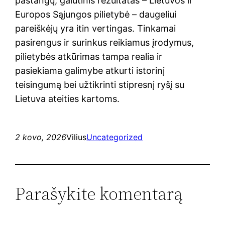
pastangų, galutinis rezultatas – Lietuvos ir
Europos Sąjungos pilietybė – daugeliui
pareiškėjų yra itin vertingas. Tinkamai
pasirengus ir surinkus reikiamus įrodymus,
pilietybės atkūrimas tampa realia ir
pasiekiama galimybe atkurti istorinį
teisingumą bei užtikrinti stipresnį ryšį su
Lietuva ateities kartoms.
2 kovo, 2026
Vilius
Uncategorized
Parašykite komentarą