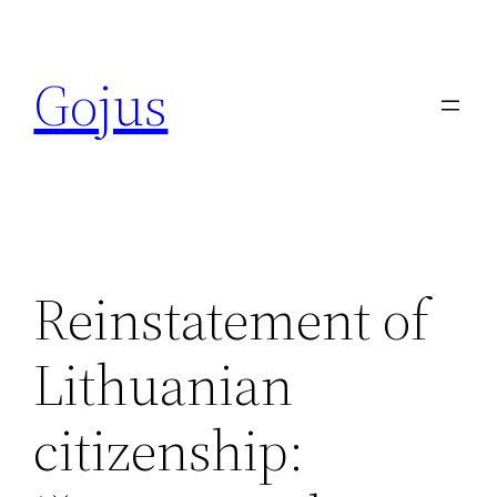
Eiti
prie
Gojus
turinio
Reinstatement of
Lithuanian
citizenship: