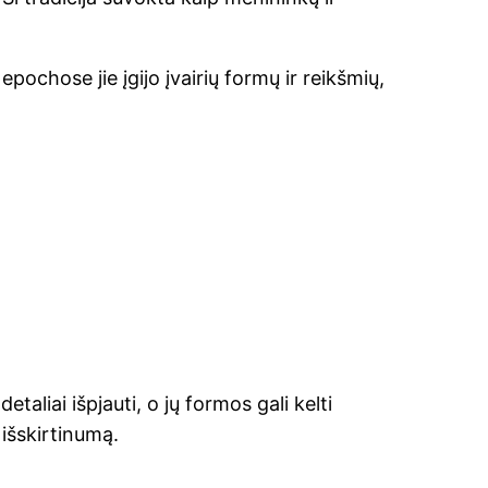
ochose jie įgijo įvairių formų ir reikšmių,
taliai išpjauti, o jų formos gali kelti
išskirtinumą.