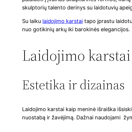
skulptorių talento derinys su laidotuvių apei
Su laiku
laidojimo karstai
tapo įprastu laidotu
nuo gotikinių arkų iki barokinės elegancijos.
Laidojimo karstai
Estetika ir dizainas
Laidojimo karstai kaip meninė išraiška išsiskir
nuostabą ir žavėjimą. Dažnai naudojami žym