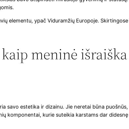
gomis.
vių elementu, ypač Viduramžių Europoje. Skirtingose ep
 kaip meninė išraiška
ia savo estetika ir dizainu. Jie neretai būna puošnūs, de
ių komponentai, kurie suteikia karstams dar didesnę 