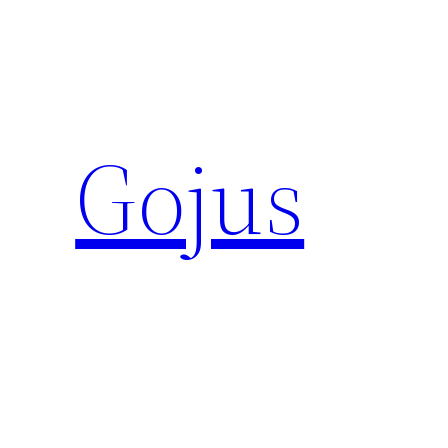
Eiti
prie
turinio
Gojus