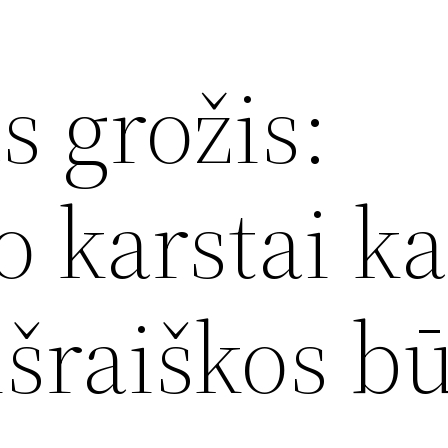
s grožis:
 karstai ka
išraiškos b