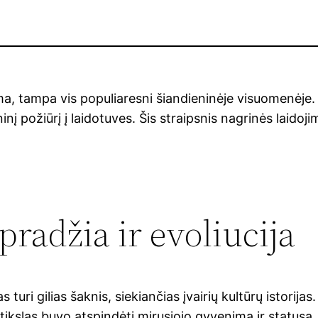
a, tampa vis populiaresni šiandieninėje visuomenėje. T
ninį požiūrį į laidotuves. Šis straipsnis nagrinės laido
pradžia ir evoliucija
 turi gilias šaknis, siekiančias įvairių kultūrų istorij
ų tikslas buvo atspindėti mirusiojo gyvenimą ir statusą.