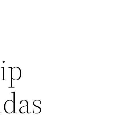
ip
ūdas