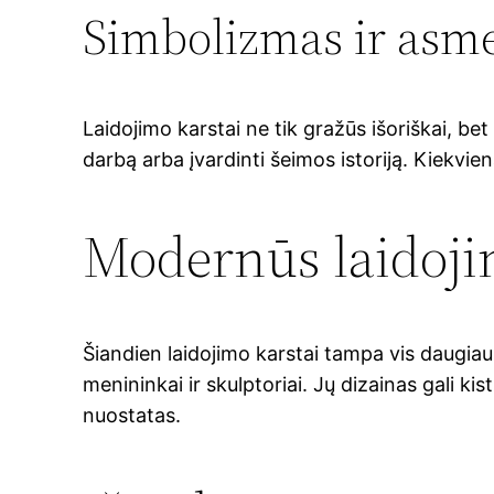
Simbolizmas ir asm
Laidojimo karstai ne tik gražūs išoriškai, bet 
darbą arba įvardinti šeimos istoriją. Kiekvie
Modernūs laidoji
Šiandien laidojimo karstai tampa vis daugiau n
menininkai ir skulptoriai. Jų dizainas gali k
nuostatas.