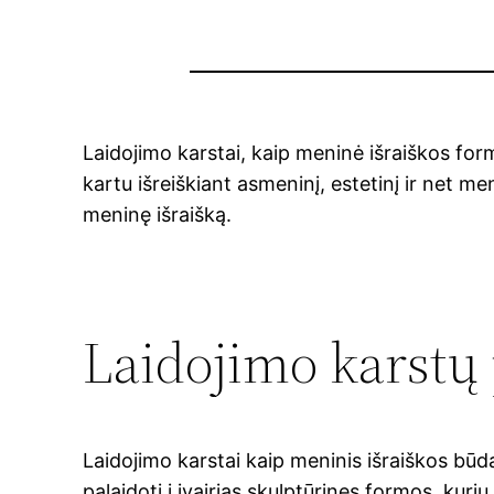
Laidojimo karstai, kaip meninė išraiškos form
kartu išreiškiant asmeninį, estetinį ir net me
meninę išraišką.
Laidojimo karstų 
Laidojimo karstai kaip meninis išraiškos būdas
palaidoti į įvairias skulptūrines formos, kuri