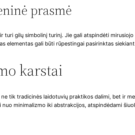
eninė prasmė
ir turi gilų simbolinį turinį. Jie gali atspindėti mirus
nas elementas gali būti rūpestingai pasirinktas siekiant
mo karstai
e tik tradicinės laidotuvių praktikos dalimi, bet ir meni
isti nuo minimalizmo iki abstrakcijos, atspindėdami šiuo