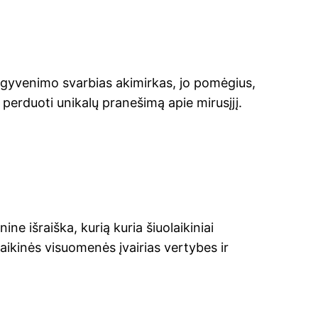
iojo gyvenimo svarbias akimirkas, jo pomėgius,
 perduoti unikalų pranešimą apie mirusįjį.
ne išraiška, kurią kuria šiuolaikiniai
laikinės visuomenės įvairias vertybes ir