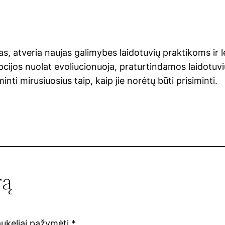
s, atveria naujas galimybes laidotuvių praktikoms ir le
epcijos nuolat evoliucionuoja, praturtindamos laidot
inti mirusiuosius taip, kaip jie norėtų būti prisiminti.
rą
laukeliai pažymėti
*