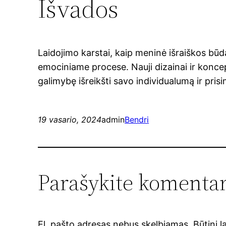
Išvados
Laidojimo karstai, kaip meninė išraiškos būda
emociniame procese. Nauji dizainai ir konc
galimybę išreikšti savo individualumą ir prisim
19 vasario, 2024
admin
Bendri
Parašykite komenta
El. pašto adresas nebus skelbiamas.
Būtini 