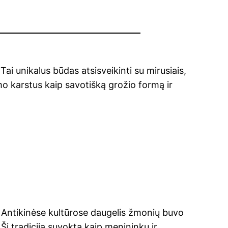
ai unikalus būdas atsisveikinti su mirusiais,
jimo karstus kaip savotišką grožio formą ir
as. Antikinėse kultūrose daugelis žmonių buvo
 Ši tradicija suvokta kaip menininkų ir