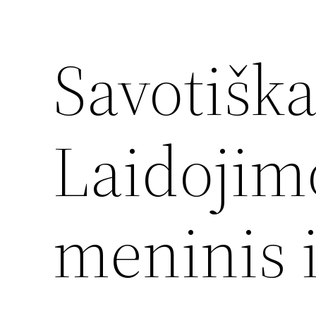
Savotiška
Laidojimo
meninis 