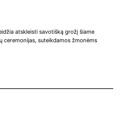
idžia atskleisti savotišką grožį šiame
uvių ceremonijas, suteikdamos žmonėms